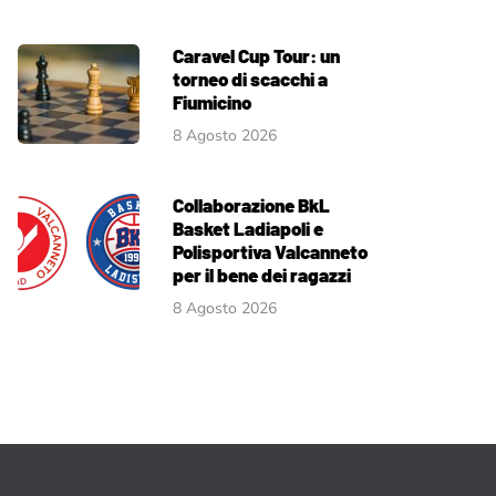
Caravel Cup Tour: un
torneo di scacchi a
Fiumicino
8 Agosto 2026
Collaborazione BkL
Basket Ladiapoli e
Polisportiva Valcanneto
per il bene dei ragazzi
8 Agosto 2026