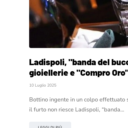
Ladispoli, "banda del buco
gioiellerie e "Compro Oro
10 Luglio 2025
Bottino ingente in un colpo effettuato su
il furto non riesce Ladispoli, “banda…
LEGGI DI PIÙ