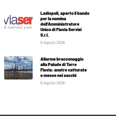
Ladispoli, aperto il bando
per la nomina
dell’Amministratore
Unico di Flavia Servizi
S.r.l.
6 Agosto 2026
Allarme bracconaggio
alla Palude di Torre
Flavia: anatre catturate
e messe nei sacchi
6 Agosto 2026