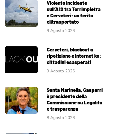
Violento incidente
sull’A12 tra Torrimpietra
e Cerveteri: un ferito
elitrasportato
9 Agosto 2026
Cerveteri, blackout a
ripetizione e internet ko:
cittadini esasperati
9 Agosto 2026
Santa Marinella, Gasparri
è presidente della
Commissione su Legalità
e trasparenza
8 Agosto 2026