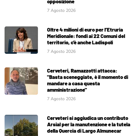
opposizione
7 Agosto 2026
Oltre 4 milioni di euro per l’Etruria
Meridionale: fondi ai 22 Comuni del
territorio, c’è anche Ladispoli
7 Agosto 2026
Cerveteri, Ramazzotti attacca:
"Basta sceneggiate, è il momento di
mandare a casa questa
amministrazione"
7 Agosto 2026
Cerveteri si aggiudica un contributo
Arsial per la manutenzione e la tutela
della Quercia di Largo Almunecar