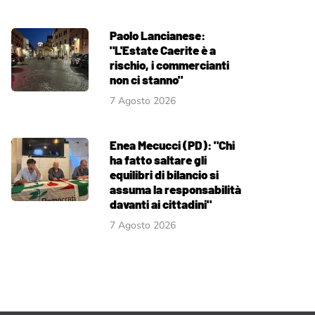
Paolo Lancianese:
"L'Estate Caerite è a
rischio, i commercianti
non ci stanno"
7 Agosto 2026
Enea Mecucci (PD): "Chi
ha fatto saltare gli
equilibri di bilancio si
assuma la responsabilità
davanti ai cittadini"
7 Agosto 2026