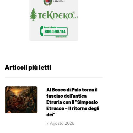
Articoli più letti
Al Bosco di Palo torna il
fascino dell'antica
Etruria con il "Simposio
Etrusco – Il ritorno degli
dèi"
7 Agosto 2026