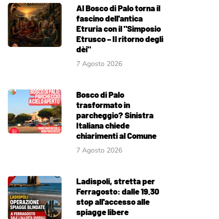
Al Bosco di Palo torna il
fascino dell'antica
Etruria con il "Simposio
Etrusco – Il ritorno degli
dèi"
7 Agosto 2026
Bosco di Palo
trasformato in
parcheggio? Sinistra
Italiana chiede
chiarimenti al Comune
7 Agosto 2026
Ladispoli, stretta per
Ferragosto: dalle 19.30
stop all'accesso alle
spiagge libere