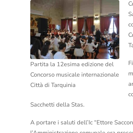
C
S
c
C
T
F
Partita la 12esima edizione del
m
Concorso musicale internazionale
a
Città di Tarquinia
c
Sacchetti della Stas.
A portare i saluti dell’Ic “Ettore Sacco
l’Amministrazione comunale era presen