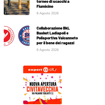
torneo di scacchi a
Fiumicino
8 Agosto 2026
Collaborazione BkL
Basket Ladiapoli e
Polisportiva Valcanneto
per il bene dei ragazzi
8 Agosto 2026