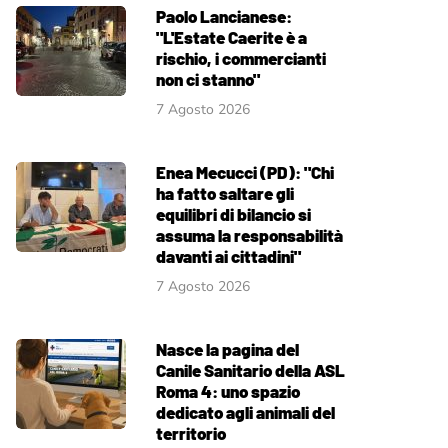
Paolo Lancianese:
"L'Estate Caerite è a
rischio, i commercianti
non ci stanno"
7 Agosto 2026
Enea Mecucci (PD): "Chi
ha fatto saltare gli
equilibri di bilancio si
assuma la responsabilità
davanti ai cittadini"
7 Agosto 2026
Nasce la pagina del
Canile Sanitario della ASL
Roma 4: uno spazio
dedicato agli animali del
territorio