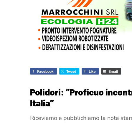
Facebook
Tweet
Like
Email
Polidori: “Proficuo incont
Italia”
Riceviamo e pubblichiamo la nota stam