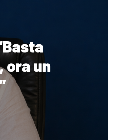
 “Basta
, ora un
”