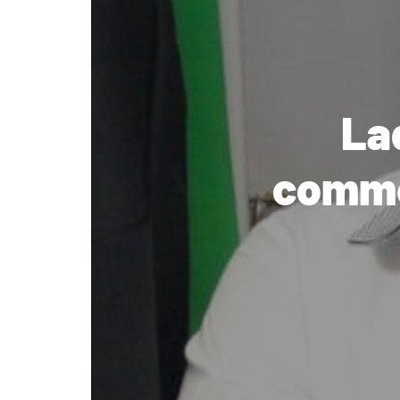
Lad
comme