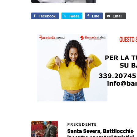
Facebook
Tweet
Like
Email
PRECEDENTE
Santa Severa, Battilocchio