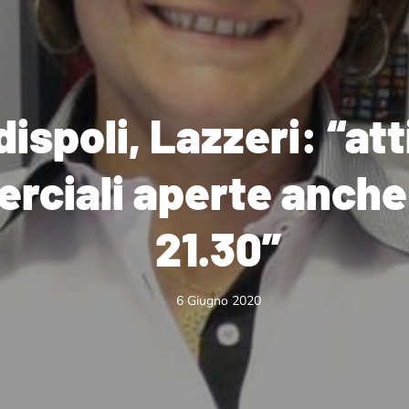
ispoli, Lazzeri: “att
rciali aperte anche
21.30”
6 Giugno 2020