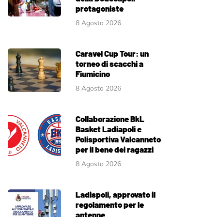
protagoniste
8 Agosto 2026
Caravel Cup Tour: un
torneo di scacchi a
Fiumicino
8 Agosto 2026
Collaborazione BkL
Basket Ladiapoli e
Polisportiva Valcanneto
per il bene dei ragazzi
8 Agosto 2026
Ladispoli, approvato il
regolamento per le
antenne