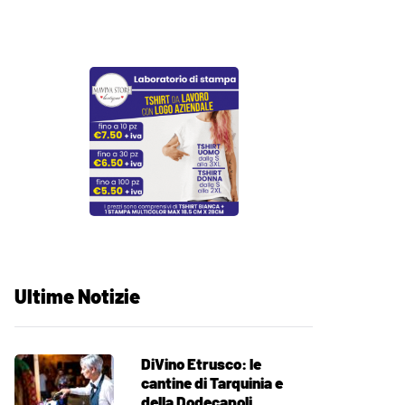
Ultime Notizie
DiVino Etrusco: le
cantine di Tarquinia e
della Dodecapoli