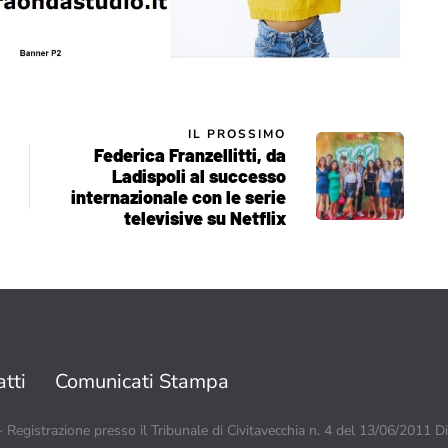
IL PROSSIMO
Federica Franzellitti, da
Ladispoli al successo
internazionale con le serie
televisive su Netflix
tti
Comunicati Stampa
 - Registrazione presso il Tribunale di Civitavecchia n. 4 del 13/06/2011 D