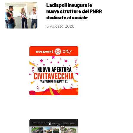
Ladispoli inaugura le
nuove strutture del PNRR
dedicate al sociale
6 Agosto 2026