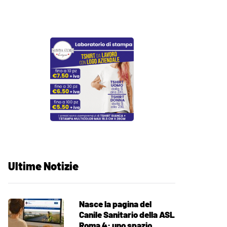
Ultime Notizie
Nasce la pagina del
Canile Sanitario della ASL
Roma 4: uno spazio