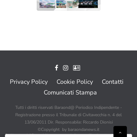
Privacy Policy
Cookie Policy
Contatti
Comunicati Stampa
Tutti i diritti riservati Baraond@ Periodico Indipendente -
Registrazione presso il Tribunale di Civitavecchia n. 4 del
13/06/2011 Dir. Responsabile: Riccardo Dionisi
©Copyright by baraondanews.it
Tutti i contenuti di BaraondaNews possono quindi essere utilizzati a patto di citare sempre