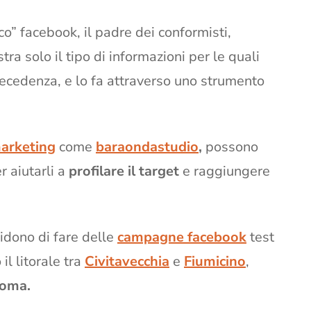
o” facebook, il padre dei conformisti,
ra solo il tipo di informazioni per le quali
 precedenza, e lo fa attraverso uno strumento
marketing
come
baraondastudio
,
possono
er aiutarli a
profilare il target
e raggiungere
idono di fare delle
campagne facebook
test
il litorale tra
Civitavecchia
e
Fiumicino
,
oma.