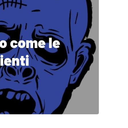
co come le
ienti