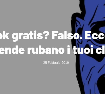
k gratis? Falso. Ec
ende rubano i tuoi cl
25 Febbraio 2019