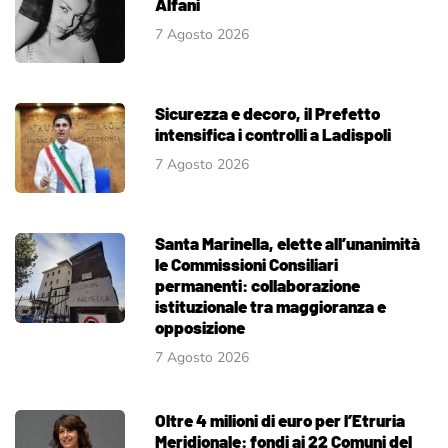
Alfani
7 Agosto 2026
Sicurezza e decoro, il Prefetto
intensifica i controlli a Ladispoli
7 Agosto 2026
Santa Marinella, elette all’unanimità
le Commissioni Consiliari
permanenti: collaborazione
istituzionale tra maggioranza e
opposizione
7 Agosto 2026
Oltre 4 milioni di euro per l’Etruria
Meridionale: fondi ai 22 Comuni del