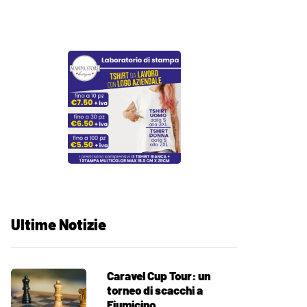
Ultime Notizie
Caravel Cup Tour: un
torneo di scacchi a
Fiumicino