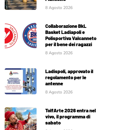
8 Agosto 2026
Collaborazione BkL
Basket Ladiapoli e
Polisportiva Valcanneto
per il bene dei ragazzi
8 Agosto 2026
Ladispoli, approvato il
regolamento per le
antenne
8 Agosto 2026
TolfArte 2026 entra nel
vivo, il programma di
sabato