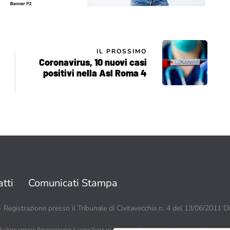
IL PROSSIMO
Coronavirus, 10 nuovi casi
positivi nella Asl Roma 4
tti
Comunicati Stampa
 - Registrazione presso il Tribunale di Civitavecchia n. 4 del 13/06/2011 D
di citare sempre Baraondanews.it come fonte ed inserire un link o un collegamento visibile a www.