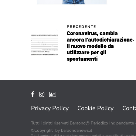
PRECEDENTE
Coronavirus, cambia
ancora l’autodichiarazione.
Il nuovo modello da
utilizzare per gli
spostamenti
Privacy Policy
Cookie Policy
Conta
Tutti i diritti riservati Baraond@ Periodico Indipendente
©Copyright by baraondanews.it
Tutti i contenuti di BaraondaNews possono quindi essere utilizzati a patto 