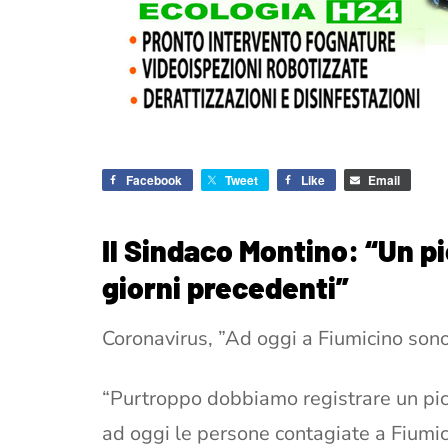
Facebook
Tweet
Like
Email
Il Sindaco Montino: “Un p
giorni precedenti”
Coronavirus, ”Ad oggi a Fiumicino sono 
“Purtroppo dobbiamo registrare un picc
ad oggi le persone contagiate a Fiumic