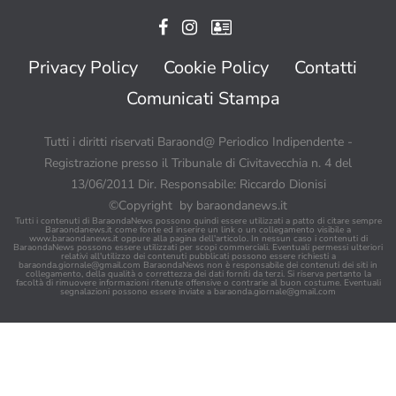
Privacy Policy
Cookie Policy
Contatti
Comunicati Stampa
Tutti i diritti riservati Baraond@ Periodico Indipendente -
Registrazione presso il Tribunale di Civitavecchia n. 4 del
13/06/2011 Dir. Responsabile: Riccardo Dionisi
©Copyright by baraondanews.it
Tutti i contenuti di BaraondaNews possono quindi essere utilizzati a patto di citare sempre
Baraondanews.it come fonte ed inserire un link o un collegamento visibile a
www.baraondanews.it oppure alla pagina dell'articolo. In nessun caso i contenuti di
BaraondaNews possono essere utilizzati per scopi commerciali. Eventuali permessi ulteriori
relativi all'utilizzo dei contenuti pubblicati possono essere richiesti a
baraonda.giornale@gmail.com
BaraondaNews non è responsabile dei contenuti dei siti in
collegamento, della qualità o correttezza dei dati forniti da terzi. Si riserva pertanto la
facoltà di rimuovere informazioni ritenute offensive o contrarie al buon costume. Eventuali
segnalazioni possono essere inviate a
baraonda.giornale@gmail.com