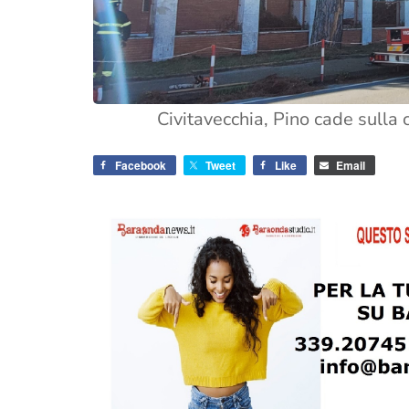
Civitavecchia, Pino cade sull
Facebook
Tweet
Like
Email