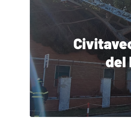
Civitave
del