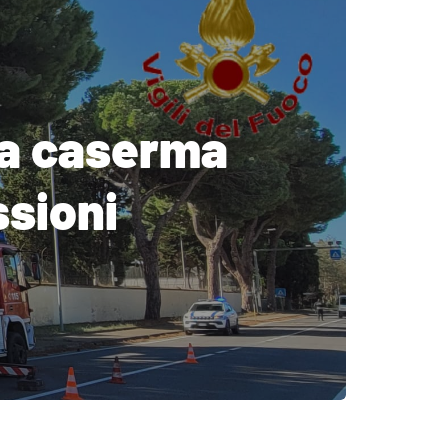
la caserma
sioni