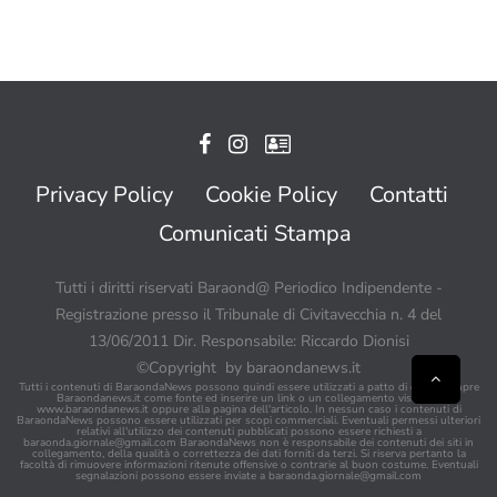
Privacy Policy
Cookie Policy
Contatti
Comunicati Stampa
Tutti i diritti riservati Baraond@ Periodico Indipendente -
Registrazione presso il Tribunale di Civitavecchia n. 4 del
13/06/2011 Dir. Responsabile: Riccardo Dionisi
©Copyright by baraondanews.it
Tutti i contenuti di BaraondaNews possono quindi essere utilizzati a patto di citare sempre
Baraondanews.it come fonte ed inserire un link o un collegamento visibile a
www.baraondanews.it oppure alla pagina dell'articolo. In nessun caso i contenuti di
BaraondaNews possono essere utilizzati per scopi commerciali. Eventuali permessi ulteriori
relativi all'utilizzo dei contenuti pubblicati possono essere richiesti a
baraonda.giornale@gmail.com
BaraondaNews non è responsabile dei contenuti dei siti in
collegamento, della qualità o correttezza dei dati forniti da terzi. Si riserva pertanto la
facoltà di rimuovere informazioni ritenute offensive o contrarie al buon costume. Eventuali
segnalazioni possono essere inviate a
baraonda.giornale@gmail.com