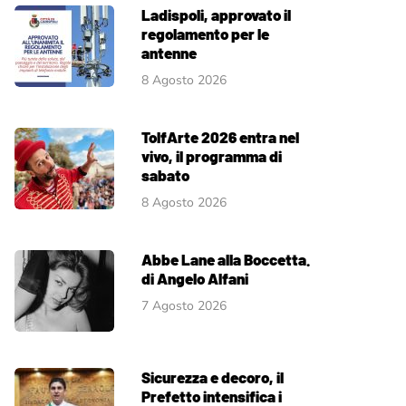
Ladispoli, approvato il
regolamento per le
antenne
8 Agosto 2026
TolfArte 2026 entra nel
vivo, il programma di
sabato
8 Agosto 2026
Abbe Lane alla Boccetta.
di Angelo Alfani
7 Agosto 2026
Sicurezza e decoro, il
Prefetto intensifica i