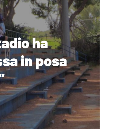
tadio ha
ssa in posa
”