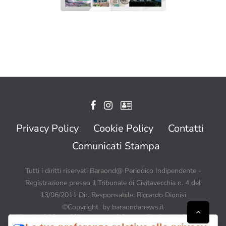
Privacy Policy
Cookie Policy
Contatti
Comunicati Stampa
Tutti i diritti riservati Baraond@ Periodico Indipendente -
Registrazione presso il Tribunale di Civitavecchia n. 4 del
13/06/2011 Dir. Responsabile: Riccardo Dionisi
©Copyright by baraondanews.it
Tutti i contenuti di BaraondaNews possono quindi essere utilizzati a patto di citare sempre
Baraondanews.it come fonte ed inserire un link o un collegamento visibile a