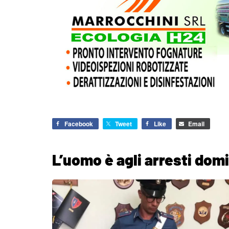
Facebook
Tweet
Like
Email
L’uomo è agli arresti domic