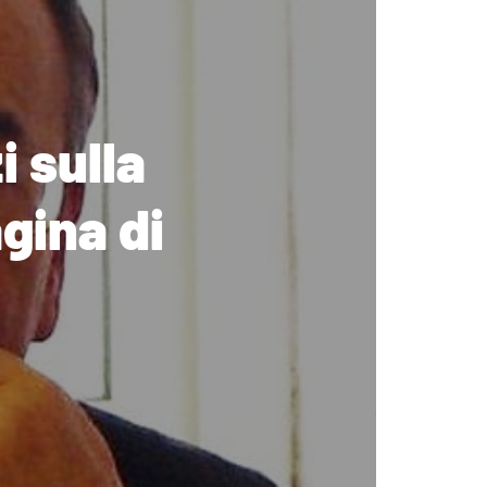
i sulla
gina di