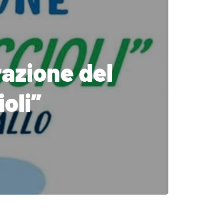
razione del
oli”