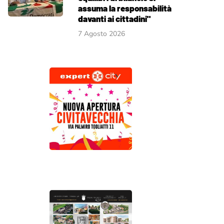
assuma la responsabilità
davanti ai cittadini"
7 Agosto 2026