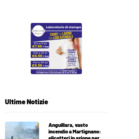
Ultime Notizie
Anguillara, vasto
incendio a Martignano:
elicotteri in azione per