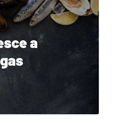
esce a
igas