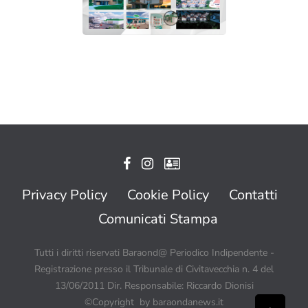
Privacy Policy
Cookie Policy
Contatti
Comunicati Stampa
Tutti i diritti riservati Baraond@ Periodico Indipendente -
Registrazione presso il Tribunale di Civitavecchia n. 4 del
13/06/2011 Dir. Responsabile: Riccardo Dionisi
©Copyright by baraondanews.it