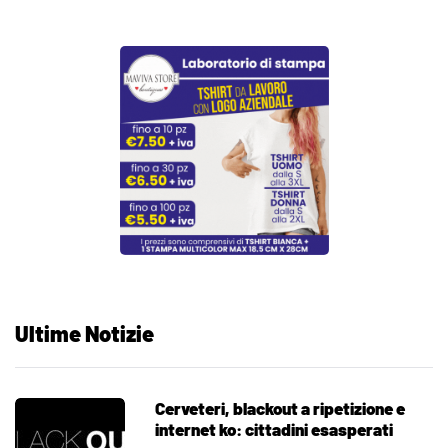
Ultime Notizie
Cerveteri, blackout a ripetizione e
internet ko: cittadini esasperati