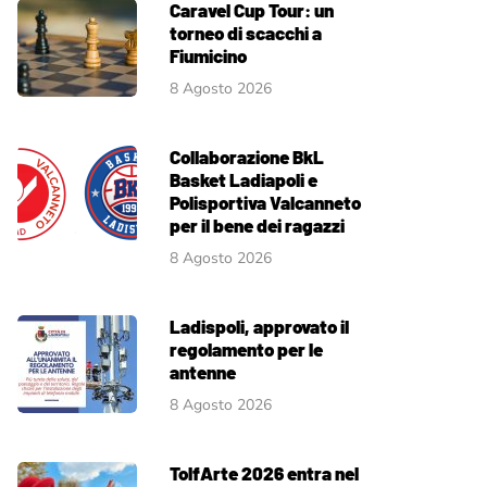
Caravel Cup Tour: un
torneo di scacchi a
Fiumicino
8 Agosto 2026
Collaborazione BkL
Basket Ladiapoli e
Polisportiva Valcanneto
per il bene dei ragazzi
8 Agosto 2026
Ladispoli, approvato il
regolamento per le
antenne
8 Agosto 2026
TolfArte 2026 entra nel