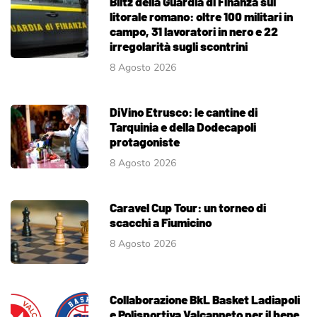
Blitz della Guardia di Finanza sul
litorale romano: oltre 100 militari in
campo, 31 lavoratori in nero e 22
irregolarità sugli scontrini
8 Agosto 2026
DiVino Etrusco: le cantine di
Tarquinia e della Dodecapoli
protagoniste
8 Agosto 2026
Caravel Cup Tour: un torneo di
scacchi a Fiumicino
8 Agosto 2026
Collaborazione BkL Basket Ladiapoli
e Polisportiva Valcanneto per il bene