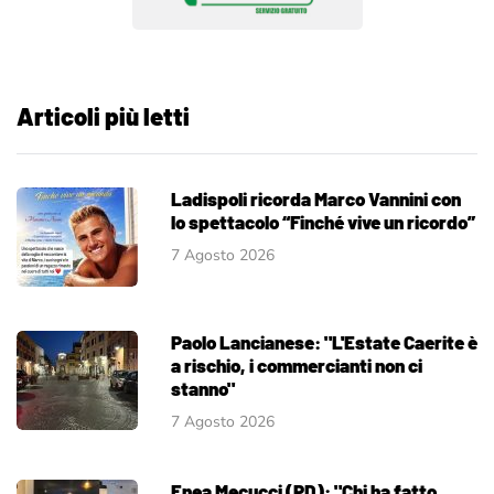
Articoli più letti
Ladispoli ricorda Marco Vannini con
lo spettacolo “Finché vive un ricordo”
7 Agosto 2026
Paolo Lancianese: "L'Estate Caerite è
a rischio, i commercianti non ci
stanno"
7 Agosto 2026
Enea Mecucci (PD): "Chi ha fatto