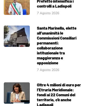
Prefetto intensifica i
controlli a Ladispoli
7 Agosto 2026
Santa Marinella, elette
all’unanimità le
Commissioni Consiliari
permanenti:
collaborazione
istituzionale tra
maggioranza e
opposizione
7 Agosto 2026
Oltre 4 milioni di euro per
l’Etruria Meridionale:
fondi ai 22 Comuni del
territorio, c’è anche
Ladispoli