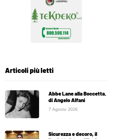
Articoli più letti
Abbe Lane alla Boccetta.
di Angelo Alfani
7 Agosto 2026
Sicurezza e decoro, il