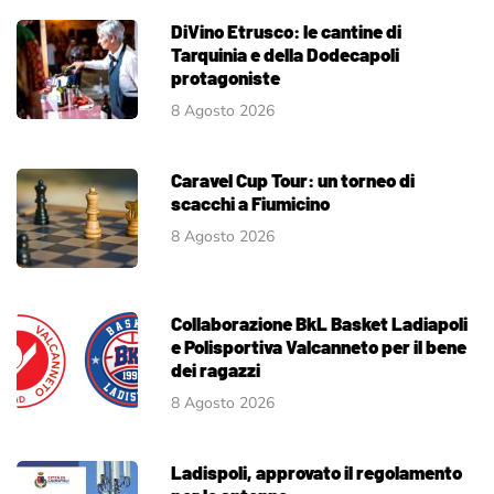
DiVino Etrusco: le cantine di
Tarquinia e della Dodecapoli
protagoniste
8 Agosto 2026
Caravel Cup Tour: un torneo di
scacchi a Fiumicino
8 Agosto 2026
Collaborazione BkL Basket Ladiapoli
e Polisportiva Valcanneto per il bene
dei ragazzi
8 Agosto 2026
Ladispoli, approvato il regolamento