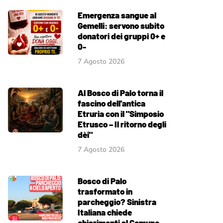
Emergenza sangue al
Gemelli: servono subito
donatori dei gruppi 0+ e
0-
7 Agosto 2026
Al Bosco di Palo torna il
fascino dell'antica
Etruria con il "Simposio
Etrusco – Il ritorno degli
dèi"
7 Agosto 2026
Bosco di Palo
trasformato in
parcheggio? Sinistra
Italiana chiede
chiarimenti al Comune