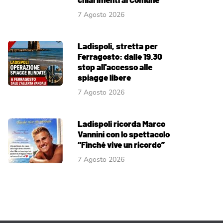
7 Agosto 2026
Ladispoli, stretta per
Ferragosto: dalle 19.30
stop all'accesso alle
spiagge libere
7 Agosto 2026
Ladispoli ricorda Marco
Vannini con lo spettacolo
“Finché vive un ricordo”
7 Agosto 2026