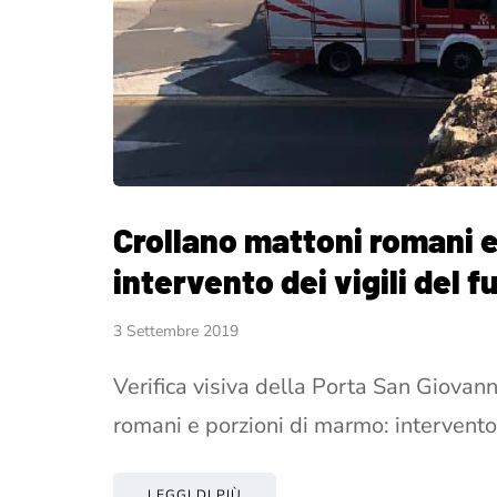
Crollano mattoni romani e
intervento dei vigili del 
3 Settembre 2019
Verifica visiva della Porta San Giova
romani e porzioni di marmo: intervento 
LEGGI DI PIÙ