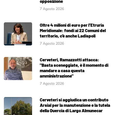
opposizione
7 Agosto 2026
Oltre 4 milioni di euro per l’Etruria
Meridionale: fondi ai 22 Comuni del
territorio, c’è anche Ladispoli
7 Agosto 2026
Cerveteri, Ramazzotti attacca:
"Basta sceneggiate, è il momento di
mandare a casa questa
amministrazione"
7 Agosto 2026
Cerveteri si aggiudica un contributo
Arsial per la manutenzione e la tutela
della Quercia di Largo Almunecar