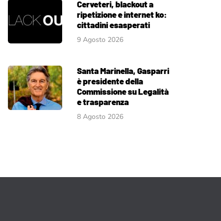
Cerveteri, blackout a
ripetizione e internet ko:
cittadini esasperati
9 Agosto 2026
Santa Marinella, Gasparri
è presidente della
Commissione su Legalità
e trasparenza
8 Agosto 2026