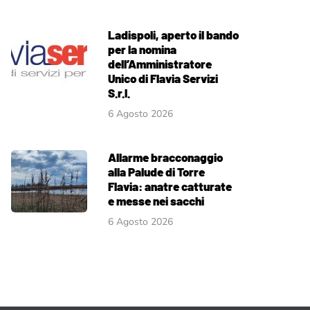
Ladispoli, aperto il bando
per la nomina
dell’Amministratore
Unico di Flavia Servizi
S.r.l.
6 Agosto 2026
Allarme bracconaggio
alla Palude di Torre
Flavia: anatre catturate
e messe nei sacchi
6 Agosto 2026