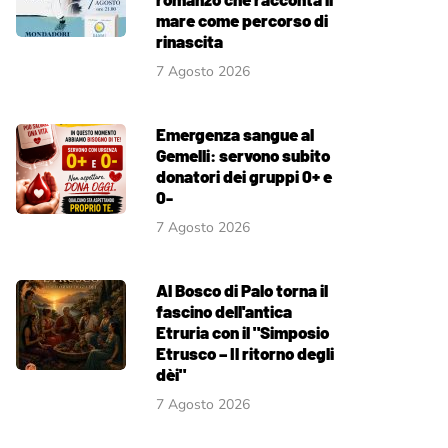
mare come percorso di
rinascita
7 Agosto 2026
Emergenza sangue al
Gemelli: servono subito
donatori dei gruppi 0+ e
0-
7 Agosto 2026
Al Bosco di Palo torna il
fascino dell'antica
Etruria con il "Simposio
Etrusco – Il ritorno degli
dèi"
7 Agosto 2026