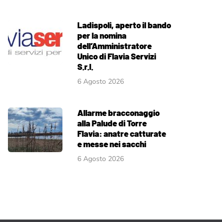
Ladispoli, aperto il bando
per la nomina
dell’Amministratore
Unico di Flavia Servizi
S.r.l.
6 Agosto 2026
Allarme bracconaggio
alla Palude di Torre
Flavia: anatre catturate
e messe nei sacchi
6 Agosto 2026