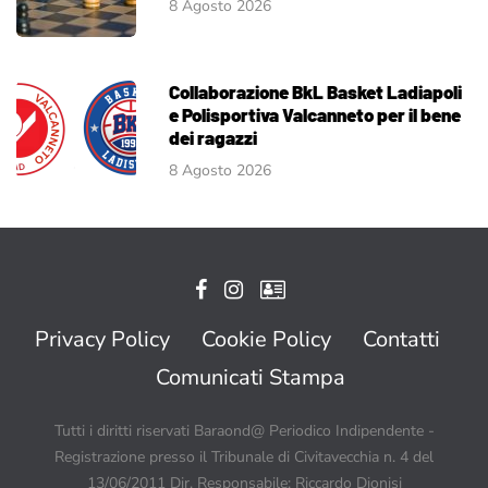
8 Agosto 2026
Collaborazione BkL Basket Ladiapoli
e Polisportiva Valcanneto per il bene
dei ragazzi
8 Agosto 2026
Privacy Policy
Cookie Policy
Contatti
Comunicati Stampa
Tutti i diritti riservati Baraond@ Periodico Indipendente -
Registrazione presso il Tribunale di Civitavecchia n. 4 del
13/06/2011 Dir. Responsabile: Riccardo Dionisi