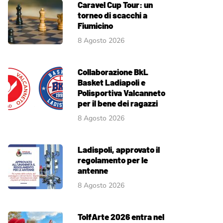
Caravel Cup Tour: un
torneo di scacchi a
Fiumicino
8 Agosto 2026
Collaborazione BkL
Basket Ladiapoli e
Polisportiva Valcanneto
per il bene dei ragazzi
8 Agosto 2026
Ladispoli, approvato il
regolamento per le
antenne
8 Agosto 2026
TolfArte 2026 entra nel