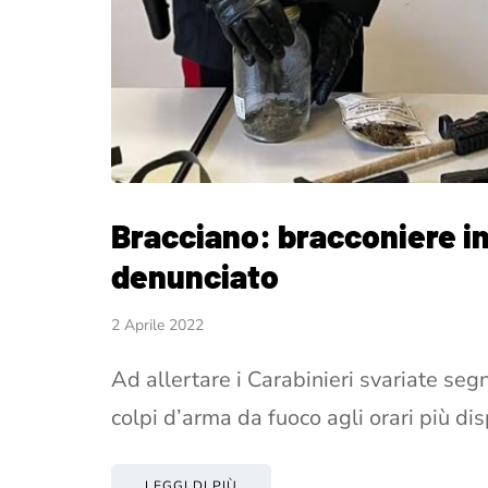
Bracciano: bracconiere in
denunciato
2 Aprile 2022
Ad allertare i Carabinieri svariate segn
colpi d’arma da fuoco agli orari più di
LEGGI DI PIÙ