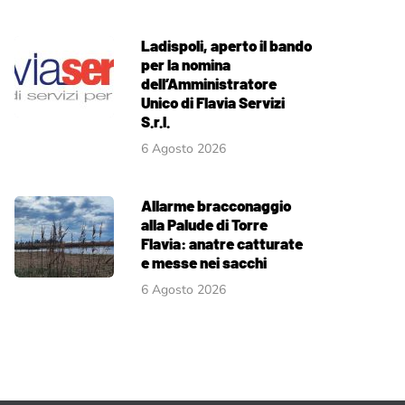
Ladispoli, aperto il bando
per la nomina
dell’Amministratore
Unico di Flavia Servizi
S.r.l.
6 Agosto 2026
Allarme bracconaggio
alla Palude di Torre
Flavia: anatre catturate
e messe nei sacchi
6 Agosto 2026