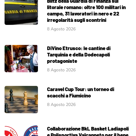
Blitz della Guardia di Finanza sul
litorale romano: oltre 100 militari in
campo, 31 lavoratori in nero e 22
irregolarità sugli scontrini
8 Agosto 2026
DiVino Etrusco: le cantine di
Tarquinia e della Dodecapoli
protagoniste
8 Agosto 2026
Caravel Cup Tour: un torneo di
scacchi a Fiumicino
8 Agosto 2026
Collaborazione BkL Basket Ladiapoli
e Polisportiva Valcanneto per il bene