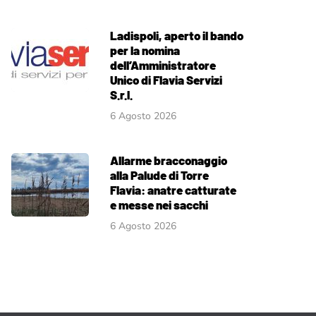
Ladispoli, aperto il bando
per la nomina
dell’Amministratore
Unico di Flavia Servizi
S.r.l.
6 Agosto 2026
Allarme bracconaggio
alla Palude di Torre
Flavia: anatre catturate
e messe nei sacchi
6 Agosto 2026