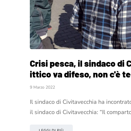
Crisi pesca, il sindaco di
ittico va difeso, non c'è 
9 Marzo 2022
Il sindaco di Civitavecchia ha incontrat
il sindaco di Civitavecchia: “Il comparto
LEGGI DI PIÙ