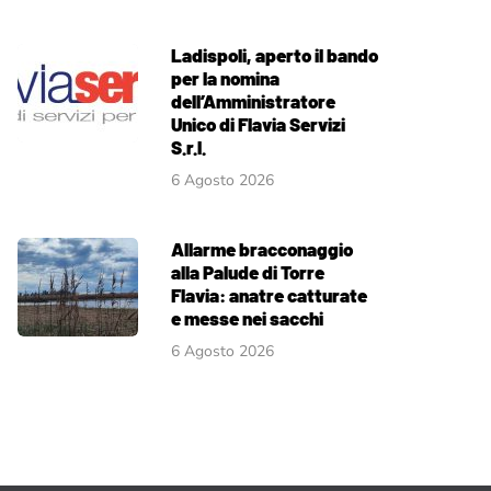
Ladispoli, aperto il bando
per la nomina
dell’Amministratore
Unico di Flavia Servizi
S.r.l.
6 Agosto 2026
Allarme bracconaggio
alla Palude di Torre
Flavia: anatre catturate
e messe nei sacchi
6 Agosto 2026