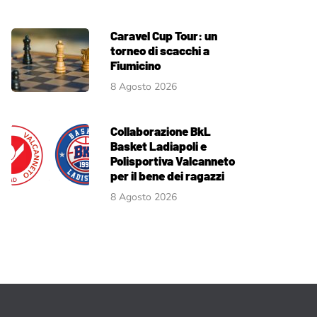
Caravel Cup Tour: un
torneo di scacchi a
Fiumicino
8 Agosto 2026
Collaborazione BkL
Basket Ladiapoli e
Polisportiva Valcanneto
per il bene dei ragazzi
8 Agosto 2026