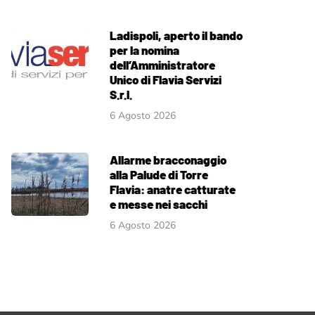
Ladispoli, aperto il bando
per la nomina
dell’Amministratore
Unico di Flavia Servizi
S.r.l.
6 Agosto 2026
Allarme bracconaggio
alla Palude di Torre
Flavia: anatre catturate
e messe nei sacchi
6 Agosto 2026