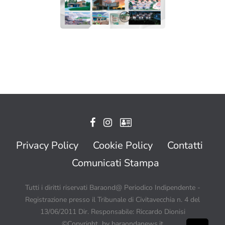
Privacy Policy
Cookie Policy
Contatti
Comunicati Stampa
Tutti i diritti riservati Baraond@ Periodico Indipendente -
Registrazione presso il Tribunale di Civitavecchia n. 4 del
13/06/2011 Dir. Responsabile: Riccardo Dionisi
©Copyright by baraondanews.it