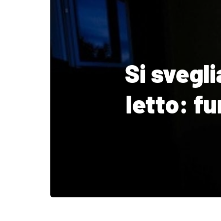
Si svegl
letto: f