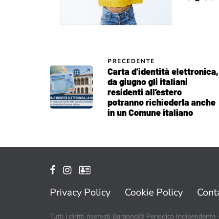
PRECEDENTE
Carta d’identità elettronica,
da giugno gli italiani
residenti all’estero
potranno richiederla anche
in un Comune italiano
Privacy Policy
Cookie Policy
Conta
Tutti i diritti riservati Baraond@ Periodico Indipendente