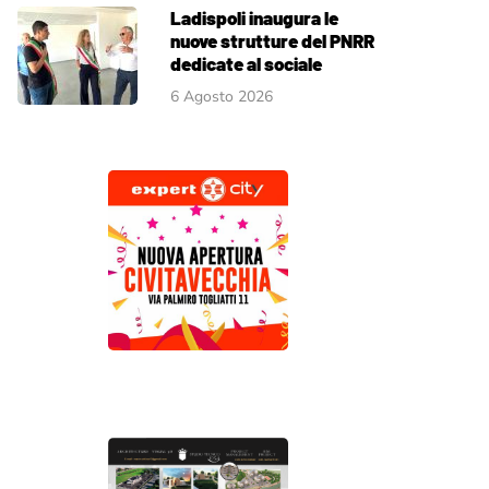
Ladispoli inaugura le
nuove strutture del PNRR
dedicate al sociale
6 Agosto 2026