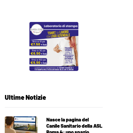
Ultime Notizie
Nasce la pagina del
Canile Sanitario della ASL
Roma 4: uno spazio