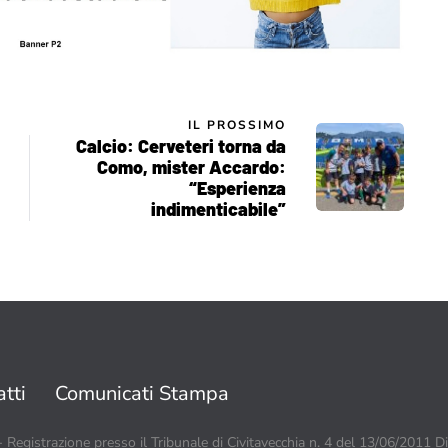
IL PROSSIMO
Calcio: Cerveteri torna da
Como, mister Accardo:
“Esperienza
indimenticabile”
tti
Comunicati Stampa
 - Registrazione presso il Tribunale di Civitavecchia n. 4 del 13/06/2011 D