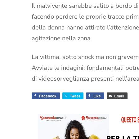
Il malvivente sarebbe salito a bordo d
facendo perdere le proprie tracce prima 
della donna hanno attirato l’attenzione
agitazione nella zona.
La vittima, sotto shock ma non graveme
Avviate le indagini: fondamentali pot
di videosorveglianza presenti nell’area
Facebook
Tweet
Like
Email