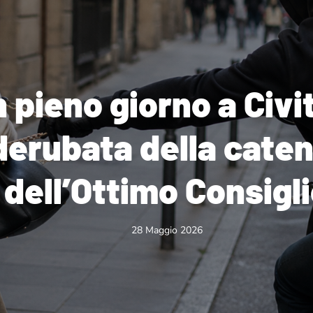
n pieno giorno a Civ
erubata della cateni
dell’Ottimo Consigl
28 Maggio 2026