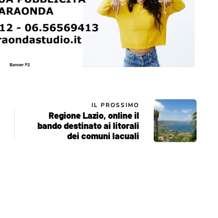
IL PROSSIMO
Regione Lazio, online il
bando destinato ai litorali
dei comuni lacuali