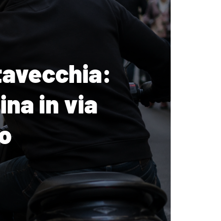
itavecchia:
na in via
io