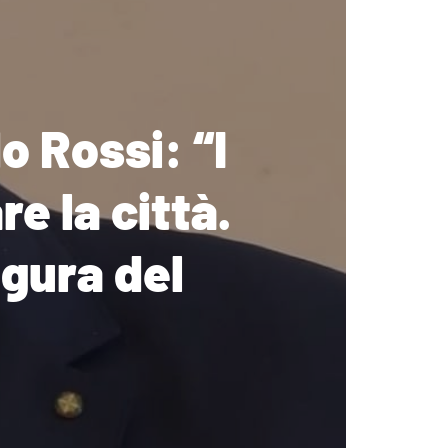
o Rossi: “I
e la città.
igura del