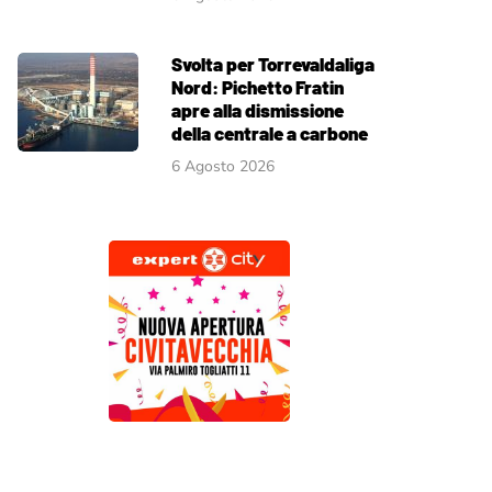
Svolta per Torrevaldaliga
Nord: Pichetto Fratin
apre alla dismissione
della centrale a carbone
6 Agosto 2026