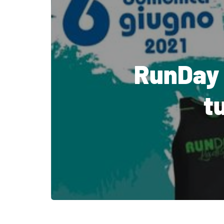
RunDay 
t